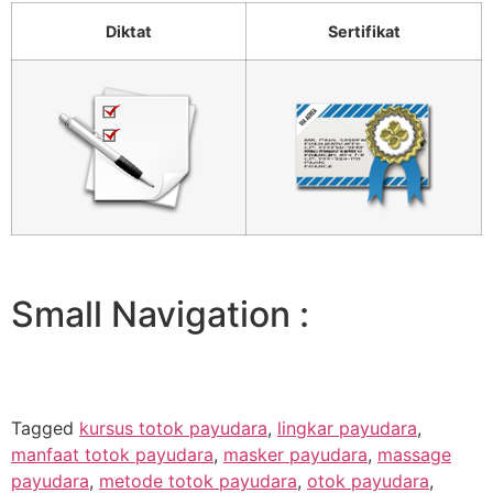
Diktat
Sertifikat
Small Navigation :
Tagged
kursus totok payudara
,
lingkar payudara
,
manfaat totok payudara
,
masker payudara
,
massage
payudara
,
metode totok payudara
,
otok payudara
,