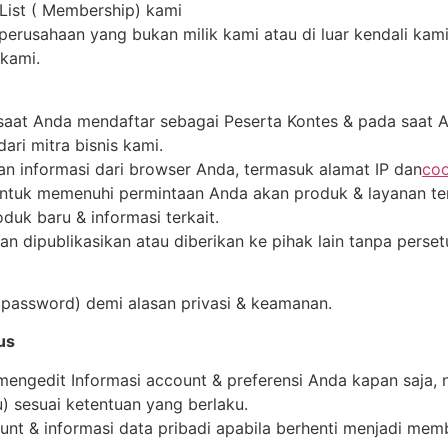
 List ( Membership) kami
k perusahaan yang bukan milik kami atau di luar kendali ka
 kami.
aat Anda mendaftar sebagai Peserta Kontes & pada saat An
ari mitra bisnis kami.
n informasi dari browser Anda, termasuk alamat IP dan
coo
untuk memenuhi permintaan Anda akan produk & layanan t
duk baru & informasi terkait.
n dipublikasikan atau diberikan ke pihak lain tanpa perset
 (password) demi alasan privasi & keamanan.
us
gedit Informasi account & preferensi Anda kapan saja, n
u) sesuai ketentuan yang berlaku.
t & informasi data pribadi apabila berhenti menjadi mem