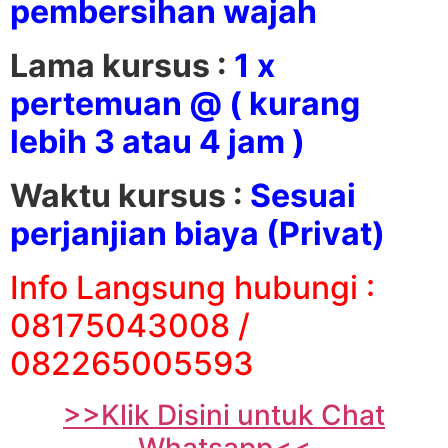
pembersihan wajah
Lama kursus :
1 x
pertemuan @ ( kurang
lebih 3 atau 4 jam )
Waktu kursus :
Sesuai
perjanjian biaya (Privat)
Info Langsung hubungi :
08175043008 /
082265005593
>>Klik Disini untuk Chat