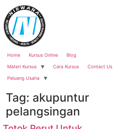
Skip
to
content
Home
Kursus Online
Blog
Materi Kursus
Cara Kursus
Contact Us
Peluang Usaha
Tag:
akupuntur
pelangsingan
Totok Perut Untuk