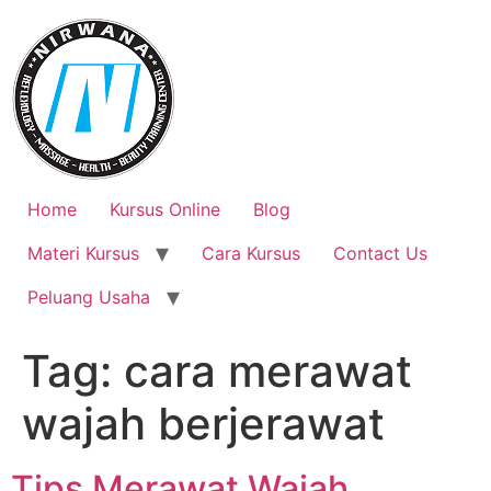
Skip
to
content
Home
Kursus Online
Blog
Materi Kursus
Cara Kursus
Contact Us
Peluang Usaha
Tag:
cara merawat
wajah berjerawat
Tips Merawat Wajah