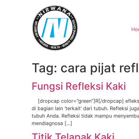
Skip
to
content
Ho
Tag:
cara pijat ref
Fungsi Refleksi Kaki
[dropcap color=”green”]R[/dropcap] efleks
di bagian lain ‘terkait’ dari tubuh. Reflek
tubuh Anda. Refleksi tidak mampu menyemb
mendiagnosa […]
Titik Telapak Kaki