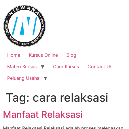
Skip
to
content
Home
Kursus Online
Blog
Materi Kursus
Cara Kursus
Contact Us
Peluang Usaha
Tag:
cara relaksasi
Manfaat Relaksasi
Manfaat Relaksasi Relaksasi adalah proses melepaskan