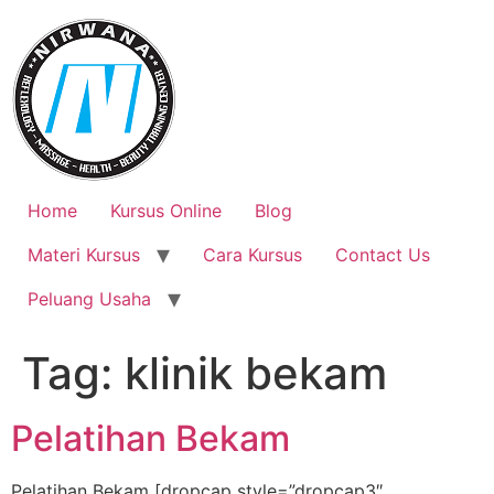
Skip
to
content
Home
Kursus Online
Blog
Materi Kursus
Cara Kursus
Contact Us
Peluang Usaha
Tag:
klinik bekam
Pelatihan Bekam
Pelatihan Bekam [dropcap style=”dropcap3″