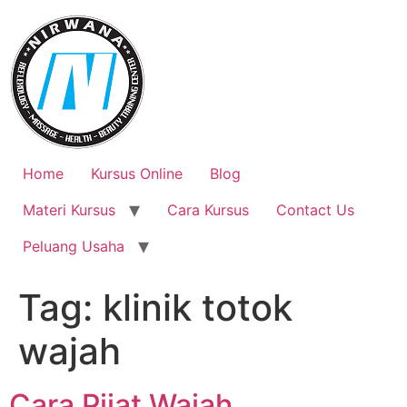
Skip
to
content
Home
Kursus Online
Blog
Materi Kursus
Cara Kursus
Contact Us
Peluang Usaha
Tag:
klinik totok
wajah
Cara Pijat Wajah