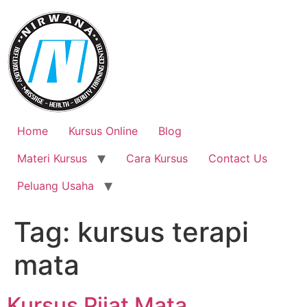
Skip
to
content
Home
Kursus Online
Blog
Materi Kursus
Cara Kursus
Contact Us
Peluang Usaha
Tag:
kursus terapi
mata
Kursus Pijat Mata