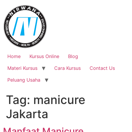
Skip
to
content
Home
Kursus Online
Blog
Materi Kursus
Cara Kursus
Contact Us
Peluang Usaha
Tag:
manicure
Jakarta
Manfaat Manicure