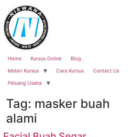
Skip
to
content
Home
Kursus Online
Blog
Materi Kursus
Cara Kursus
Contact Us
Peluang Usaha
Tag:
masker buah
alami
Facial Buah Segar