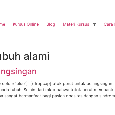
me
Kursus Online
Blog
Materi Kursus
Cara 
ubuh alami
angsingan
olor=”blue”]T[/dropcap] otok perut untuk pelangsingan 
ada tubuh. Selain dari fakta bahwa totok perut membantu d
a sangat bermanfaat bagi pasien obesitas dengan sindrom o