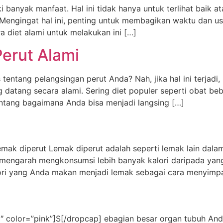
 banyak manfaat. Hal ini tidak hanya untuk terlihat baik at
 Mengingat hal ini, penting untuk membagikan waktu dan 
 diet alami untuk melakukan ini […]
Perut Alami
tentang pelangsingan perut Anda? Nah, jika hal ini terjad
g datang secara alami. Sering diet populer seperti obat b
tentang bagaimana Anda bisa menjadi langsing […]
mak diperut Lemak diperut adalah seperti lemak lain dalam
g mengarah mengkonsumsi lebih banyak kalori daripada yan
ori yang Anda makan menjadi lemak sebagai cara menyimp
2″ color=”pink”]S[/dropcap] ebagian besar organ tubuh A