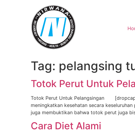
Skip
to
content
Ho
Tag:
pelangsing t
Totok Perut Untuk Pel
Totok Perut Untuk Pelangsingan [dropcap c
meningkatkan kesehatan secara keseluruhan p
juga membuktikan bahwa totok perut juga bis
Cara Diet Alami