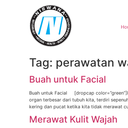
Skip
to
content
Ho
Tag:
perawatan w
Buah untuk Facial
Buah untuk Facial [dropcap color=”green”]B[/
organ terbesar dari tubuh kita, terdiri sepen
kering dan pucat ketika kita tidak merawat c
Merawat Kulit Wajah