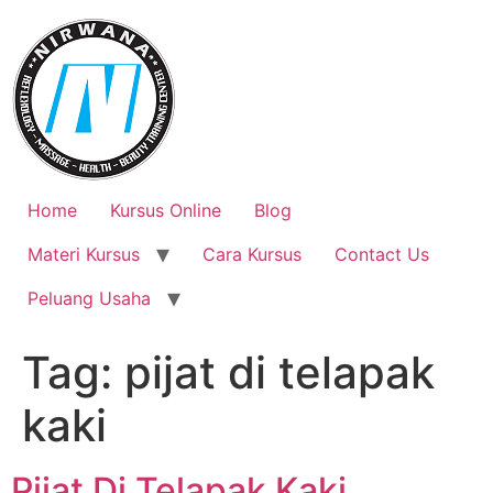
Skip
to
content
Home
Kursus Online
Blog
Materi Kursus
Cara Kursus
Contact Us
Peluang Usaha
Tag:
pijat di telapak
kaki
Pijat Di Telapak Kaki