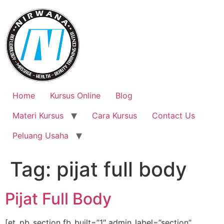
Skip
to
content
Home
Kursus Online
Blog
Materi Kursus
Cara Kursus
Contact Us
Peluang Usaha
Tag:
pijat full body
Pijat Full Body
[et_pb_section fb_built=”1″ admin_label=”section”