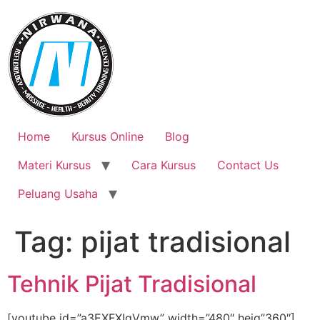
Skip
to
content
Home
Kursus Online
Blog
Materi Kursus
Cara Kursus
Contact Us
Peluang Usaha
Tag:
pijat tradisional
Tehnik Pijat Tradisional
[youtube id=”a3EXFXIgVmw” width=”480″ heig”360″]