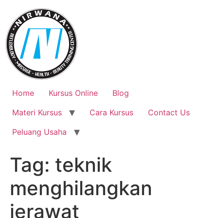
Skip
to
content
Home
Kursus Online
Blog
Materi Kursus
Cara Kursus
Contact Us
Peluang Usaha
Tag:
teknik
menghilangkan
jerawat