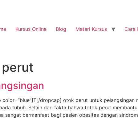
me
Kursus Online
Blog
Materi Kursus
Cara 
 perut
angsingan
olor=”blue”]T[/dropcap] otok perut untuk pelangsingan 
ada tubuh. Selain dari fakta bahwa totok perut membantu d
a sangat bermanfaat bagi pasien obesitas dengan sindrom o