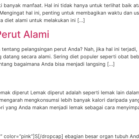
 banyak manfaat. Hal ini tidak hanya untuk terlihat baik at
 Mengingat hal ini, penting untuk membagikan waktu dan 
 diet alami untuk melakukan ini […]
Perut Alami
tentang pelangsingan perut Anda? Nah, jika hal ini terjad
g datang secara alami. Sering diet populer seperti obat b
tentang bagaimana Anda bisa menjadi langsing […]
mak diperut Lemak diperut adalah seperti lemak lain dalam
g mengarah mengkonsumsi lebih banyak kalori daripada yan
ori yang Anda makan menjadi lemak sebagai cara menyimp
2″ color=”pink”]S[/dropcap] ebagian besar organ tubuh A