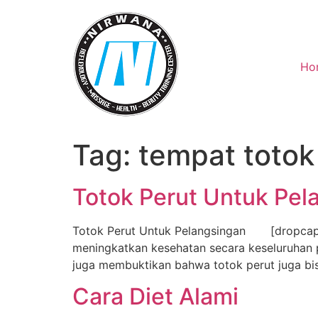
Skip
to
content
Ho
Tag:
tempat totok
Totok Perut Untuk Pel
Totok Perut Untuk Pelangsingan [dropcap c
meningkatkan kesehatan secara keseluruhan p
juga membuktikan bahwa totok perut juga bis
Cara Diet Alami