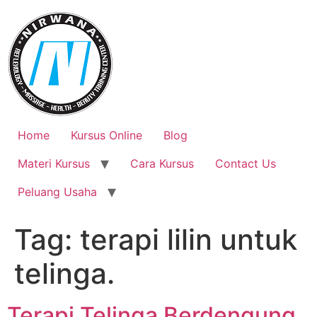
Skip
to
content
Home
Kursus Online
Blog
Materi Kursus
Cara Kursus
Contact Us
Peluang Usaha
Tag:
terapi lilin untuk
telinga.
Terapi Telinga Berdengung