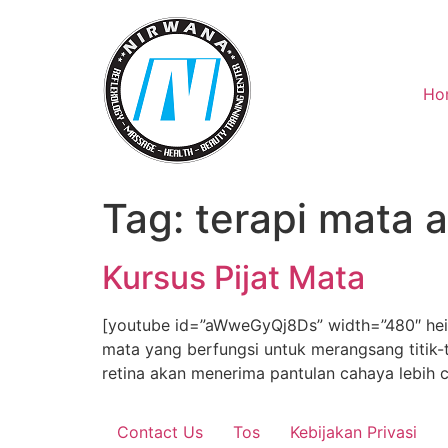
Skip
to
content
Ho
Tag:
terapi mata 
Kursus Pijat Mata
[youtube id=”aWweGyQj8Ds” width=”480″ heig”
mata yang berfungsi untuk merangsang titik-t
retina akan menerima pantulan cahaya lebih
Contact Us
Tos
Kebijakan Privasi