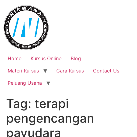
Skip
to
content
Home
Kursus Online
Blog
Materi Kursus
Cara Kursus
Contact Us
Peluang Usaha
Tag:
terapi
pengencangan
payudara