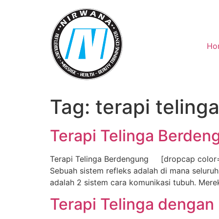
Skip
to
content
Ho
Tag:
terapi telin
Terapi Telinga Berden
Terapi Telinga Berdengung [dropcap color=”gr
Sebuah sistem refleks adalah di mana seluru
adalah 2 sistem cara komunikasi tubuh. Merek
Terapi Telinga dengan L