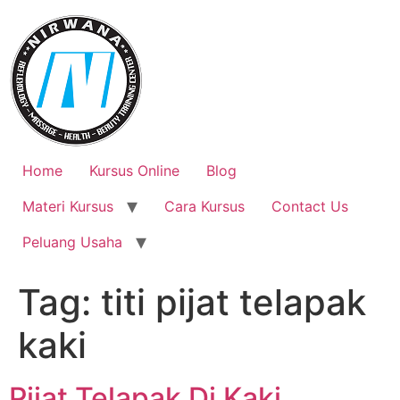
Skip
to
content
Home
Kursus Online
Blog
Materi Kursus
Cara Kursus
Contact Us
Peluang Usaha
Tag:
titi pijat telapak
kaki
Pijat Telapak Di Kaki