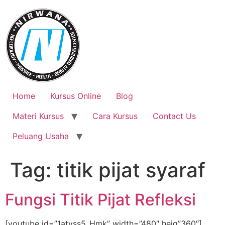
Skip
to
content
Home
Kursus Online
Blog
Materi Kursus
Cara Kursus
Contact Us
Peluang Usaha
Tag:
titik pijat syaraf
Fungsi Titik Pijat Refleksi
[youtube id=”1atyss5_Hmk” width=”480″ heig”360″]