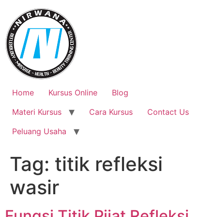
Skip
to
content
Home
Kursus Online
Blog
Materi Kursus
Cara Kursus
Contact Us
Peluang Usaha
Tag:
titik refleksi
wasir
Fungsi Titik Pijat Refleksi