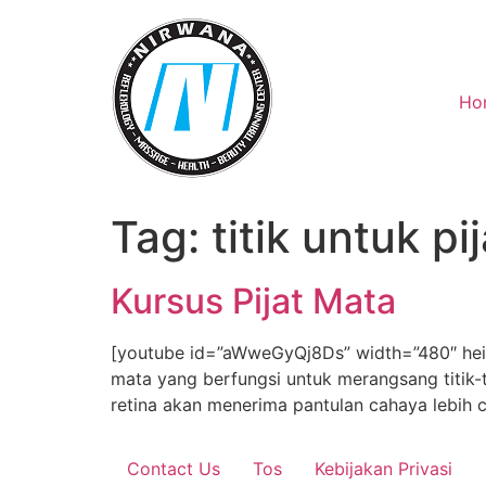
Skip
to
content
Ho
Tag:
titik untuk pi
Kursus Pijat Mata
[youtube id=”aWweGyQj8Ds” width=”480″ heig”
mata yang berfungsi untuk merangsang titik-t
retina akan menerima pantulan cahaya lebih
Contact Us
Tos
Kebijakan Privasi