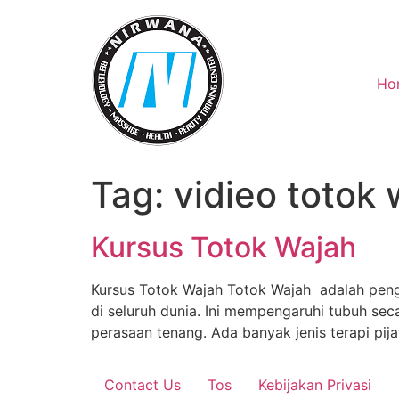
Skip
to
content
Ho
Tag:
vidieo totok 
Kursus Totok Wajah
Kursus Totok Wajah Totok Wajah adalah pen
di seluruh dunia. Ini mempengaruhi tubuh se
perasaan tenang. Ada banyak jenis terapi pij
Contact Us
Tos
Kebijakan Privasi