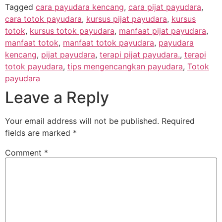
Tagged
cara payudara kencang
,
cara pijat payudara
,
cara totok payudara
,
kursus pijat payudara
,
kursus
totok
,
kursus totok payudara
,
manfaat pijat payudara
,
manfaat totok
,
manfaat totok payudara
,
payudara
kencang
,
pijat payudara
,
terapi pijat payudara.
,
terapi
totok payudara
,
tips mengencangkan payudara
,
Totok
payudara
Leave a Reply
Your email address will not be published.
Required
fields are marked
*
Comment
*