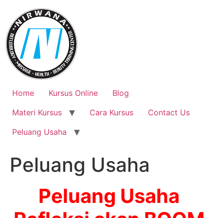
Skip
to
content
Home
Kursus Online
Blog
Materi Kursus
Cara Kursus
Contact Us
Peluang Usaha
Peluang Usaha
Peluang
Usaha