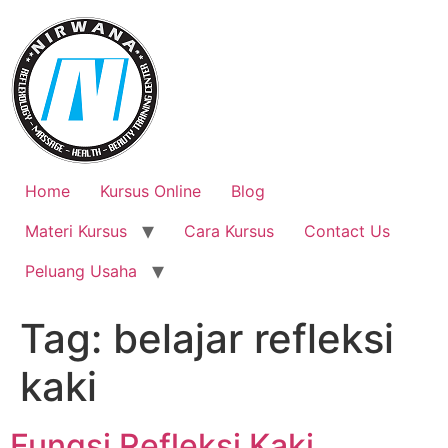
Skip
to
content
Home
Kursus Online
Blog
Materi Kursus
Cara Kursus
Contact Us
Peluang Usaha
Tag:
belajar refleksi
kaki
Fungsi Refleksi Kaki