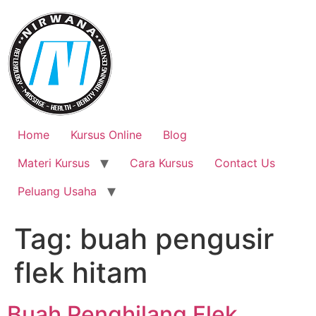
Skip
to
content
Home
Kursus Online
Blog
Materi Kursus
Cara Kursus
Contact Us
Peluang Usaha
Tag:
buah pengusir
flek hitam
Buah Penghilang Flek