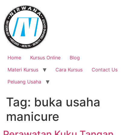
Skip
to
content
Home
Kursus Online
Blog
Materi Kursus
Cara Kursus
Contact Us
Peluang Usaha
Tag:
buka usaha
manicure
Perawatan Kuku Tangan