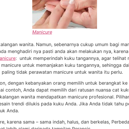
Manicure
 kalangan wanita. Namun, sebenarnya cukup umum bagi man
da menghadiri nya pasti anda akan melakukan nya, karena 
anicure
: untuk memperindah kuku tangannya, agar telihat ra
 manicure untuk memanjakan kuku tangannya, sehingga dal
, paling tidak perawatan manicure untuk wanita itu perlu.
lon, dengan kebanyakan orang memilih untuk berangkat ke 
ai contoh, Anda dapat memilih dari ratusan nuansa cat kuk
 kalangan wanita mendapatkan manicure profesional. Piliha
esain trendi dilukis pada kuku Anda. Jika Anda tidak tahu pe
uk Anda.
re, karena sama – sama indah, halus, dan berkelas, Perbe
t lebih alami daripada tampilan Perancis.