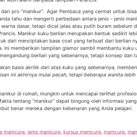
ng dari pro “manikur”. Agar Pembaca yang cermat untuk b
nda tahu dan mengerti perbedaan antara jenis – jenis mani
rna dasar, tetapi dicat jelas atau putih buram sebelum dil
rancis. Manikur kuku berlian merupakan bentuk sedikit lebi
tuk dari menciptakan base coat yang terbuat dari berlian 
ya. Ini memberikan tampilan glamor sambil membantu kuku
engandung berlian yang sebenarnya, tetapi konsep dan t
kan basis akrilik dari atas kuku yang sebenarnya, membe
san ini akhirnya mulai pecah, tetapi beberapa wanita lebi
ikur di rumah, mungkin untuk mencapai terlihat profesiona
fakta tentang “manikur” dapat bingung oleh informasi ya
but benar mereka dengan kebenaran yang Anda pelajari.
a manicure
,
jenis manicure
,
kursus manicure
,
manicure
,
man