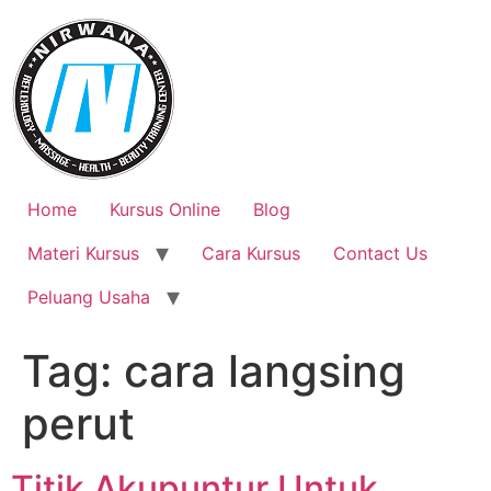
Skip
to
content
Home
Kursus Online
Blog
Materi Kursus
Cara Kursus
Contact Us
Peluang Usaha
Tag:
cara langsing
perut
Titik Akupuntur Untuk