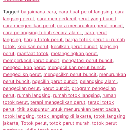
Tagged
bagaimana cara
,
cara buat perut langsing
,
cara
langsing perut
,
cara memperkecil perut yang buncit
,
cara mengecilkan perut
,
cara menurunkan perut buncit
,
cara pelangsing tubuh secara alami.
,
cara perut
langsing
,
harga totok perut
,
harga totok perut di rumah
totok
,
kecilkan perut
,
kecilkan perut buncit
,
langsing
perut
,
manfaat totok
,
melangsingkan perut
,
memperkecil perut buncit
,
mengatasi perut buncit
,
mengecil kan perut
,
mengecil kan perut buncit
,
mengecilkn perut
,
mengecilkn perut buncit
,
menurunkan
perut buncit
,
ngecilin perut buncit
,
pelangsing alami
,
pengecilan perut
,
perut buncit
,
program pengecilan
perut
,
rumah langsing
,
rumah totok langsing
,
rumah
totok perut
,
terapi mengecilkan perut
,
terapi totok
perut
,
titik akupuntur untuk menurunkan berat badan
,
totok langsing
,
totok langsing di jakarta
,
totok langsing
jakarta
,
Totok perut
,
totok perut murah
,
totok perut
surabaya
,
vidio totok perut