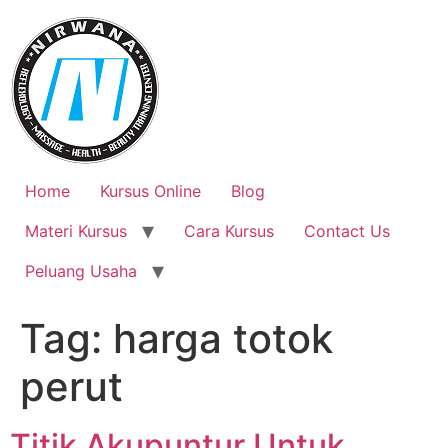
Skip
to
content
Home
Kursus Online
Blog
Materi Kursus
Cara Kursus
Contact Us
Peluang Usaha
Tag:
harga totok
perut
Titik Akupuntur Untuk