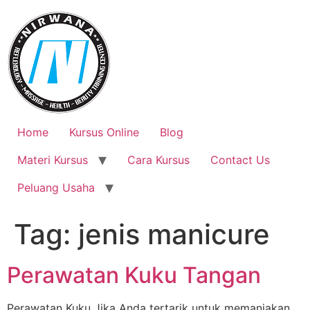
Skip
to
content
Home
Kursus Online
Blog
Materi Kursus
Cara Kursus
Contact Us
Peluang Usaha
Tag:
jenis manicure
Perawatan Kuku Tangan
Perawatan Kuku Jika Anda tertarik untuk memanjakan