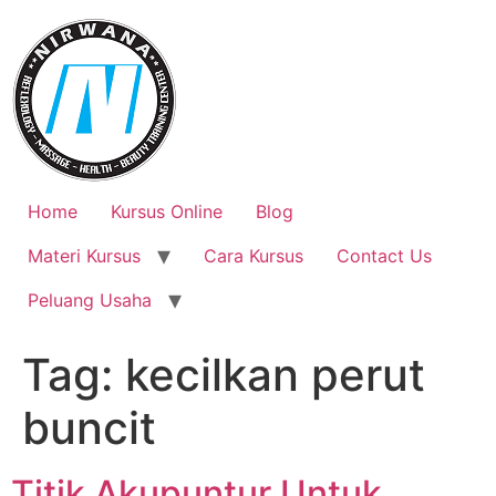
Skip
to
content
Home
Kursus Online
Blog
Materi Kursus
Cara Kursus
Contact Us
Peluang Usaha
Tag:
kecilkan perut
buncit
Titik Akupuntur Untuk