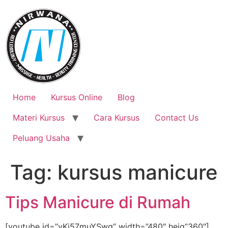
Skip
to
content
Home
Kursus Online
Blog
Materi Kursus
Cara Kursus
Contact Us
Peluang Usaha
Tag:
kursus manicure
Tips Manicure di Rumah
[youtube id=”vKj57muYSwg” width=”480″ heig”360″]