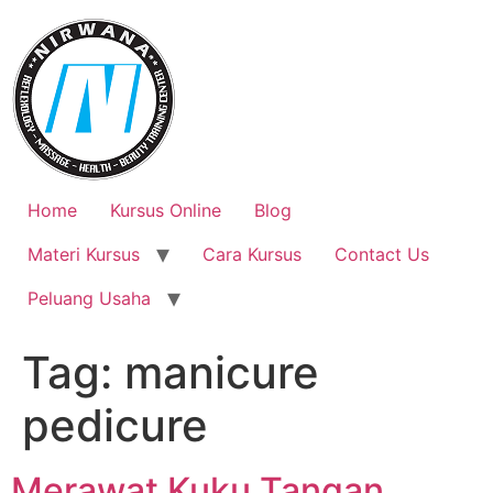
Skip
to
content
Home
Kursus Online
Blog
Materi Kursus
Cara Kursus
Contact Us
Peluang Usaha
Tag:
manicure
pedicure
Merawat Kuku Tangan