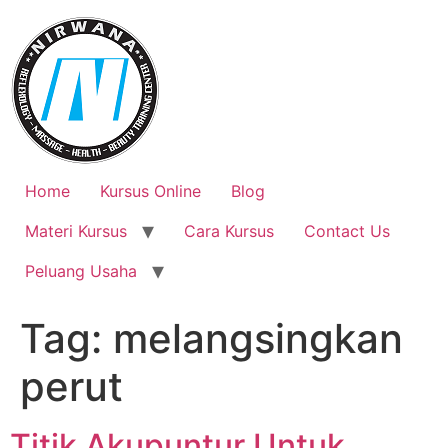
Skip
to
content
Home
Kursus Online
Blog
Materi Kursus
Cara Kursus
Contact Us
Peluang Usaha
Tag:
melangsingkan
perut
Titik Akupuntur Untuk