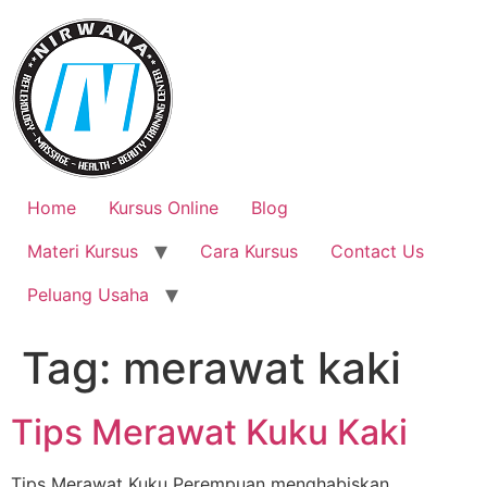
Skip
to
content
Home
Kursus Online
Blog
Materi Kursus
Cara Kursus
Contact Us
Peluang Usaha
Tag:
merawat kaki
Tips Merawat Kuku Kaki
Tips Merawat Kuku Perempuan menghabiskan