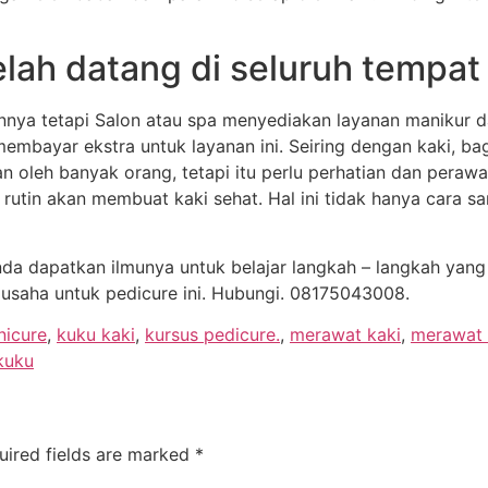
elah datang di seluruh tempat
ya tetapi Salon atau spa menyediakan layanan manikur da
embayar ekstra untuk layanan ini. Seiring dengan kaki, bag
kan oleh banyak orang, tetapi itu perlu perhatian dan pera
rutin akan membuat kaki sehat. Hal ini tidak hanya cara sa
da dapatkan ilmunya untuk belajar langkah – langkah yan
 usaha untuk pedicure ini. Hubungi. 08175043008.
nicure
,
kuku kaki
,
kursus pedicure.
,
merawat kaki
,
merawat 
kuku
uired fields are marked
*