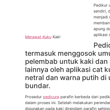
Pedikur 
sendiri,
menjadi 
membant
apung da
aplikasi
Merawat Kuku
Kaki
Pedi
termasuk menggosok umu
pelembab untuk kaki dan a
lainnya oleh aplikasi ca
netral dan warna putih di
bundar.
Prosedur
pedicure
parafin berbeda dari pedi
dalam proses ini. Setelah melakukan perendam
digunakan pada kaki direndam parafin sehingg