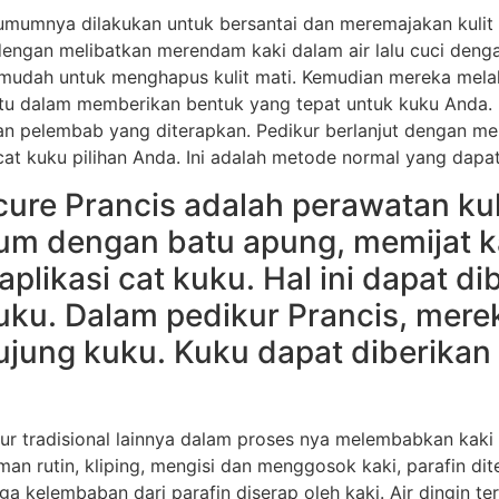
umumnya dilakukan untuk bersantai dan meremajakan kulit 
 dengan melibatkan merendam kaki dalam air lalu cuci deng
mudah untuk menghapus kulit mati. Kemudian mereka melaku
u dalam memberikan bentuk yang tepat untuk kuku Anda. 
n pelembab yang diterapkan. Pedikur berlanjut dengan mem
 cat kuku pilihan Anda. Ini adalah metode normal yang dapat
cure Prancis adalah perawatan kuku
m dengan batu apung, memijat k
plikasi cat kuku. Hal ini dapat d
t kuku. Dalam pedikur Prancis, me
 ujung kuku. Kuku dapat diberikan 
kur tradisional lainnya dalam proses nya melembabkan kak
an rutin, kliping, mengisi dan menggosok kaki, parafin dit
a kelembaban dari parafin diserap oleh kaki. Air dingin te