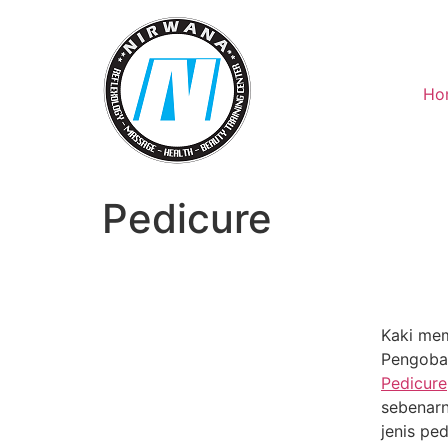
Skip
to
content
Ho
Pedicure
Kaki mem
Pengobat
Pedicure
sebenarn
jenis ped