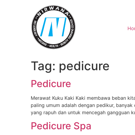
Skip
to
content
Ho
Tag:
pedicure
Pedicure
Merawat Kuku Kaki Kaki membawa beban kita 
paling umum adalah dengan pedikur, banyak o
yang rapuh dan untuk mencegah gangguan kuk
Pedicure Spa