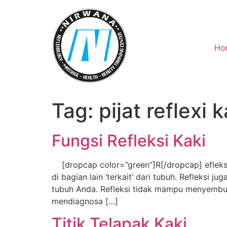
Skip
to
content
Ho
Tag:
pijat reflexi k
Fungsi Refleksi Kaki
[dropcap color=”green”]R[/dropcap] efleks
di bagian lain ‘terkait’ dari tubuh. Reflek
tubuh Anda. Refleksi tidak mampu menyemb
mendiagnosa […]
Titik Telapak Kaki