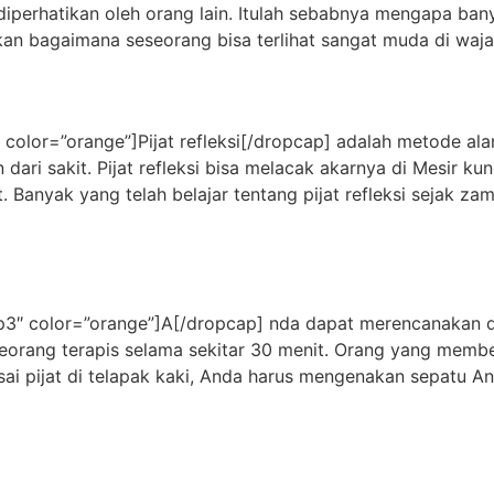
 diperhatikan oleh orang lain. Itulah sebabnya mengapa ba
n bagaimana seseorang bisa terlihat sangat muda di waja
″ color=”orange”]Pijat refleksi[/dropcap] adalah metode al
ri sakit. Pijat refleksi bisa melacak akarnya di Mesir ku
Banyak yang telah belajar tentang pijat refleksi sejak za
ap3″ color=”orange”]A[/dropcap] nda dapat merencanakan da
eorang terapis selama sekitar 30 menit. Orang yang membe
lesai pijat di telapak kaki, Anda harus mengenakan sepatu A