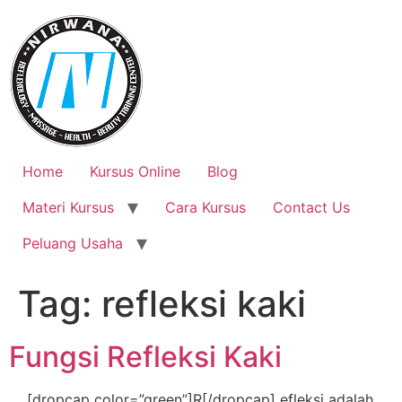
Skip
to
content
Home
Kursus Online
Blog
Materi Kursus
Cara Kursus
Contact Us
Peluang Usaha
Tag:
refleksi kaki
Fungsi Refleksi Kaki
[dropcap color=”green”]R[/dropcap] efleksi adalah