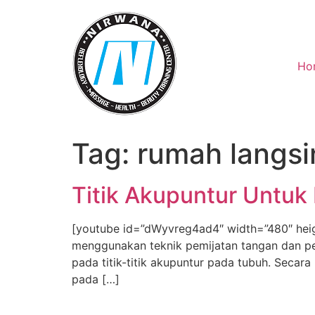
Skip
to
content
Ho
Tag:
rumah langsi
Titik Akupuntur Untu
[youtube id=”dWyvreg4ad4″ width=”480″ hei
menggunakan teknik pemijatan tangan dan pe
pada titik-titik akupuntur pada tubuh. Secara
pada […]