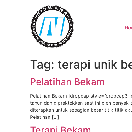
Skip
to
content
Ho
Tag:
terapi unik 
Pelatihan Bekam
Pelatihan Bekam [dropcap style=”dropcap3″ c
tahun dan dipraktekkan saat ini oleh banyak a
diterapkan untuk sebagian besar titik-titik 
Pelatihan […]
Terapi Bekam