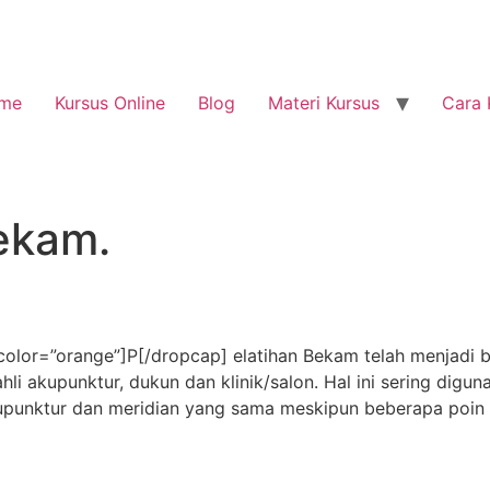
me
Kursus Online
Blog
Materi Kursus
Cara 
bekam.
olor=”orange”]P[/dropcap] elatihan Bekam telah menjadi 
hli akupunktur, dukun dan klinik/salon. Hal ini sering digu
akupunktur dan meridian yang sama meskipun beberapa poin 