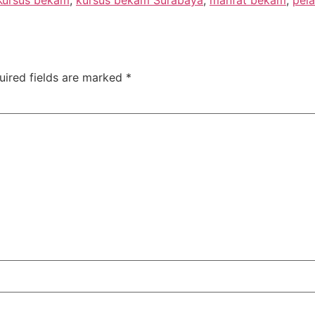
Kursus bekam
,
kursus bekam Surabaya
,
manfat bekam
,
pel
uired fields are marked
*