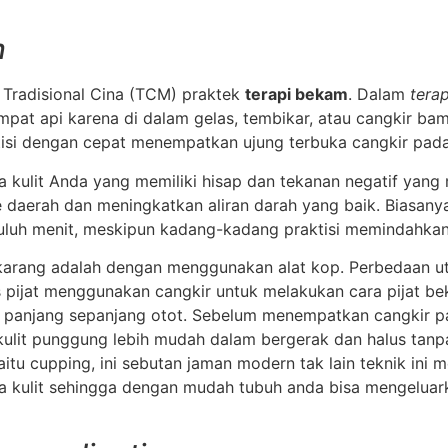
m
Tradisional Cina (TCM) praktek
terapi bekam
. Dalam
tera
pat api karena di dalam gelas, tembikar, atau cangkir bam
tisi dengan cepat menempatkan ujung terbuka cangkir pad
kulit Anda yang memiliki hisap dan tekanan negatif yang 
 daerah dan meningkatkan aliran darah yang baik. Biasanya
uluh menit, meskipun kadang-kadang praktisi memindahkan
arang adalah dengan menggunakan alat kop. Perbedaan utam
ijat menggunakan cangkir untuk melakukan cara pijat bek
ra panjang sepanjang otot. Sebelum menempatkan cangkir pad
lit punggung lebih mudah dalam bergerak dan halus tanpa 
itu cupping, ini sebutan jaman modern tak lain teknik ini
ulit sehingga dengan mudah tubuh anda bisa mengeluarka