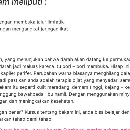
am meliputi :
dengan membuka jalur limfatik
engan mengangkat jaringan ikat
h, yang menunjukan bahwa darah akan datang ke permukaaa
rah jadi meluas karena itu pori – pori membuka. Hisap i
 kapiler perifer. Perubahan warna biasanya menghilang dal
, jadi pastikan anda adalah terapis pijat yang menyadari s
 bekam itu seperti kulit meradang, demam tinggi, kejang –
punggung bawahpada ibu hamil. Dengan menggunakan minyak
gan dan meningkatkan kesehatan.
benar? Kursus tentang bekam ini, anda bisa belajar denga
jarkan tahap demi tahap.