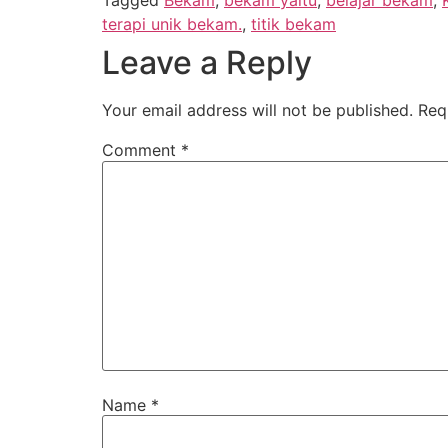
Tagged
Bekam
,
bekam yaitu
,
belajar bekam
,
terapi unik bekam.
,
titik bekam
Leave a Reply
Your email address will not be published.
Req
Comment
*
Name
*